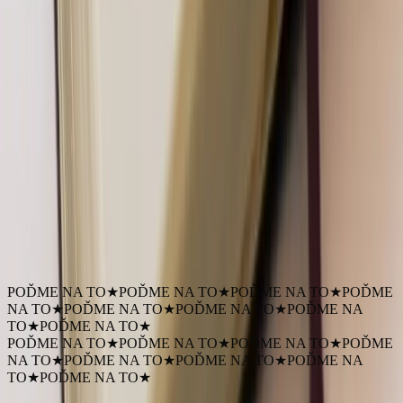
Súvisiace služby
Tvorba webových stránok na mieru
od 1 500 €
Potrebujete pomôcť s webom?
Bezplatná konzultácia. Povieme si, čo potrebujete, a navrhnem
riešenie na mieru.
Zarezervovať Hovor
Nechce sa ti rezervovať hovor?
Napíš mi na karol.jr@billik.sk
.
POĎME NA TO
★
POĎME NA TO
★
POĎME NA TO
★
POĎME
NA TO
★
POĎME NA TO
★
POĎME NA TO
★
POĎME NA
TO
★
POĎME NA TO
★
POĎME NA TO
★
POĎME NA TO
★
POĎME NA TO
★
POĎME
NA TO
★
POĎME NA TO
★
POĎME NA TO
★
POĎME NA
TO
★
POĎME NA TO
★