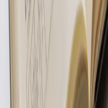
Ako spoznáte, že redizajn dopadol dobre
Najjednoduchší ďalší krok
KB
Karol Billik
Freelance Web Developer & Dizajnér
Tvorím webstránky, e-shopy a aplikácie na mieru pre slovenské
firmy. Každý projekt beriem osobne a záleží mi na tom, aby váš web
naozaj fungoval.
Viac o mne