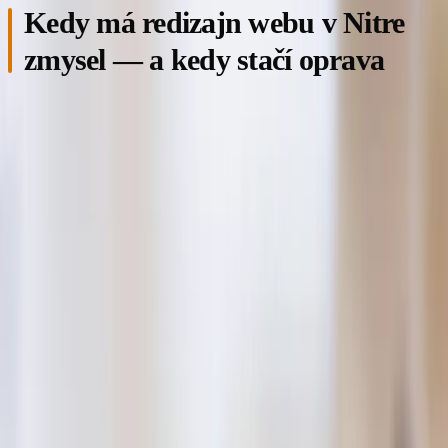
Kedy má redizajn webu v Nitre
zmysel — a kedy stačí oprava
Skôr než sa vrhnete do trojmesačného projektu, položte si tri
otázky. Po prvé, koľko má váš web rokov? Ak menej než tri
roky a vyzerá stále moderne, pravdepodobne potrebujete len
aktualizáciu obsahu, fotiek a rýchlosti načítavania, nie
redizajn. Po druhé, ako sa správa na mobile? Ak na mobile
fungujú formuláre a navigácia, je to dobrý znak. Po tretie, čo
vám hovorí Google PageSpeed Insights? Pod 50 bodov na
mobile = problém, ktorý sa dá riešiť aj bez kompletného
redizajnu.
Plný redizajn webu v Nitre dáva zmysel, keď stránka vyzerá
vizuálne staromódne (písmo, farby, fotky kričia o roku