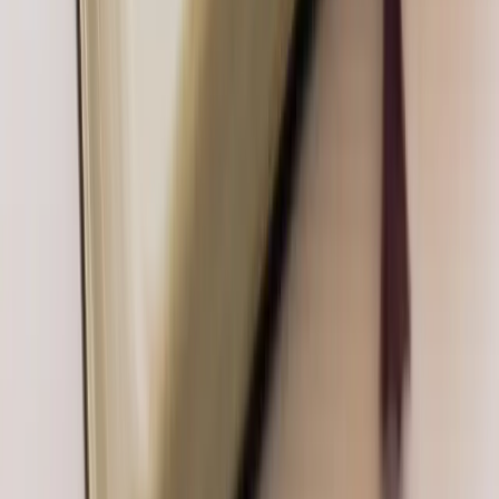
Máte
niečo
na
mysli?
Služby
Projekty
Blog
Cenník
FAQ
O mne
Tvorba webov
E-shopy
Webové aplikácie
Mobilné appky
AI
integrácie
Firemná identita
Vyberte si spôsob kontaktu: