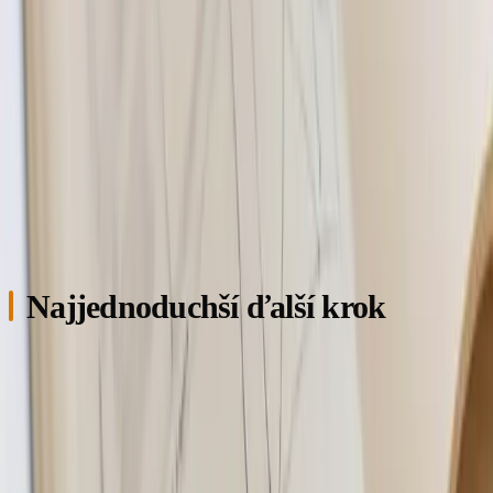
obsahujúce „Nitra" stúpa alebo aspoň drží konzistentnú
úroveň po prvotnom poklese počas migrácie. Kontaktný
formulár generuje aspoň o tretinu viac vyplnení než
pôvodný (porovnanie cez Plausible alebo GA4). A telefonáty
s opakovanými základnými otázkami klesajú, lebo si to
ľudia teraz pozrú na webe sami. Ak tri zo štyroch sedia,
redizajn splnil svoj účel.
Najjednoduchší ďalší krok
Ak vás napadlo, že váš web v Nitre alebo okolí potrebuje
aspoň jeden z týchto krokov, najlacnejšia validácia je krátky
hovor. Pol hodina, pozrieme váš aktuálny web spolu,
povieme si, čo by sa dalo opraviť bez celého redizajnu a čo