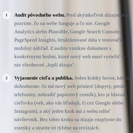
Audit pôvodného webu.
Pred akýmkoľvek dizajnom sa
pozrime, čo na webe funguje a čo nie. Google
Analytics alebo Plausible, Google Search Console,
PageSpeed Insights, štruktúrované dáta v testovači,
mobilný náhľad. Z auditu vznikne dokument s
konkrétnymi bodmi, ktoré nový web musí vyriešiť —
nie všeobecné „lepší dizajn".
Vyjasnenie cieľa a publika.
Jeden krátky hovor, kde sa
dohodneme: čo má nový web priniesť (dopyty, predaj,
telefonáty, nahradiť papierový cenník), kto je hlavná
cieľovka (vek, ako vás hľadajú, či cez Google alebo
Instagram), a aký jeden krok má z webu odísť
návštevník. Bez tohto kroku sa dizajn rozplynie do
estetiky a stratíte tri týždne na revíziách.