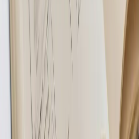
už nie. Ak rozmýšľate nad
redizajnom webu v Nitre
,
dohodnime si
krátky online hovor
— bez záväzku, bez tlaku,
len konkrétny pohľad zvonku. A ak chcete predtým
porozumieť, ako vyzerá cenová úroveň, oplatí sa pozrieť,
koľko stojí tvorba webstránok v Nitre
, alebo ako prebieha
spolupráca s lokálnym
freelance programátorom
.
Obsah článku
Obsah článku
Kedy má redizajn webu v Nitre zmysel — a kedy stačí oprava
Postup krok za krokom
Čo si pripraviť pred prvým hovorom (a ušetriť 200 €+ na
hodinovkách)