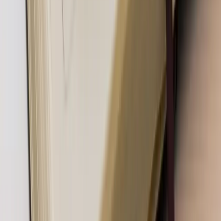
8 min
čítania
Návody
Freelance programátor v Nitre: 10 otázok, ktoré si
položiť pred spoluprácou
Hľadáte freelance programátora v Nitre? 10 otázok a odpovedí,
ktoré vám pomôžu vybrať správneho — od ceny po to, kto po
dokončení vlastní kód.
6 min
čítania
Návody
Redizajn webu: 8 znakov, že vaša stránka brzdí
biznis
Redizajn webu nie je o novom vzhľade. Je o tom, aby váš web
znova začal prinášať zákazníkov. Ukážem vám 8 konkrétnych
znakov, že je čas na redizajn, a vysvetlím, koľko stojí a ako dlho
trvá.
9 min
čítania