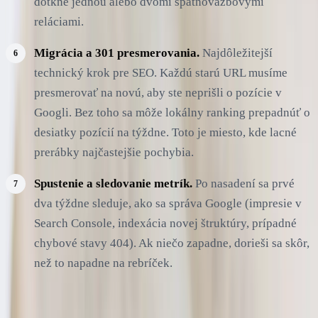
dotkne jednou alebo dvomi spätnoväzbovými
reláciami.
Migrácia a 301 presmerovania.
Najdôležitejší
technický krok pre SEO. Každú starú URL musíme
presmerovať na novú, aby ste neprišli o pozície v
Googli. Bez toho sa môže lokálny ranking prepadnúť o
desiatky pozícií na týždne. Toto je miesto, kde lacné
prerábky najčastejšie pochybia.
Spustenie a sledovanie metrík.
Po nasadení sa prvé
dva týždne sleduje, ako sa správa Google (impresie v
Search Console, indexácia novej štruktúry, prípadné
chybové stavy 404). Ak niečo zapadne, dorieši sa skôr,
než to napadne na rebríček.