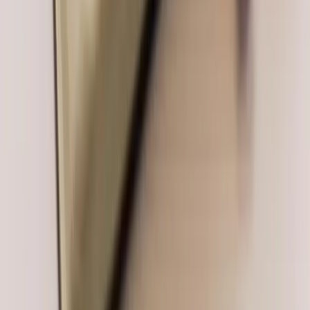
WHATSAPP
+421 907 758 852
KAROL.JR@BILLIK.SK
Bezplatná konzultácia
Dohodnime si termín
Poďme na to!
Služby
Projekty
Blog
Cenník
FAQ
O mne
Mapa stránky
Tvorba webov
E-shopy
Webové aplikácie
Mobilné appky
AI
integrácie
Firemná identita