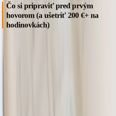
Čo si pripraviť pred prvým
hovorom (a ušetriť 200 €+ na
hodinovkách)
Štyri veci, ktoré si môžete sami vybaviť za víkend a ktoré
dramaticky urýchlia projekt. Po prvé, prístupy: kto vlastní
vašu doménu (typicky Websupport, Webglobe, GoDaddy),
kto pristupuje k hostingu, máte aktívny Google Business
Profile a Search Console? Tieto účty sú často roztratené
medzi pôvodným tvorcom webu, vašou asistentkou a kdesi v
starom maile. Pozbierať ich vopred ušetrí týždeň hľadania.
Po druhé, zoznam vašich top piatich konkurentov v Nitre a
okolí aj s krátkou poznámkou, čo sa vám na ich weboch páči
a čo vás odpudzuje. Stačí piatimi vetami. Po tretie, aspoň