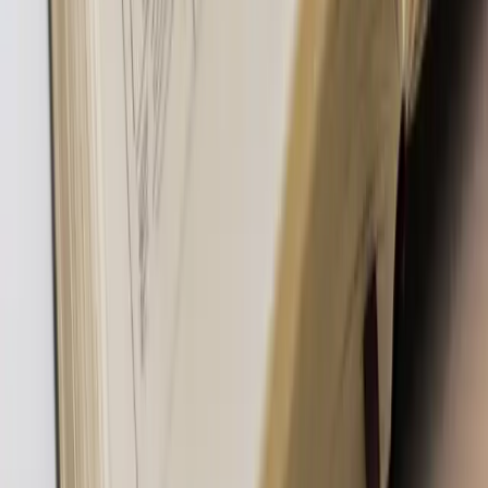
Súvisiace články
Ceny & Rozpočty
Tvorba webstránok v Nitre: koľko reálne stojí
kvalitný web v roku 2026
Koľko reálne stojí webstránka v Nitre v roku 2026? Pásma od 500 €
do 5 000 € a skryté náklady, o ktorých sa v ponuke nepíše.