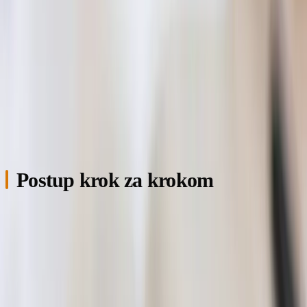
spustenia), keď je nemobilný alebo zle responzívny, keď tam
chýbajú ceny, formuláre alebo služby, ktoré dnes ponúkate,
alebo keď ho už nedokážete sami aktualizovať bez
programátora. Ak rezonuje aspoň jeden z týchto bodov,
ďalšie kroky sú pre vás. Detailnejšie rozhodovanie nájdete v
článku
kedy je naozaj čas na redizajn
.
Postup krok za krokom
Sedem krokov, ktorými prejde redizajn webu v Nitre alebo
okolí pre malú firmu — v zásade ten istý postup ako pri
akejkoľvek inej
tvorbe webovej stránky
, ale s dôrazom na
zachovanie SEO pozícií. Šesť až dvanásť týždňov
dohromady podľa rozsahu a vašej rýchlosti pri schvaľovaní.