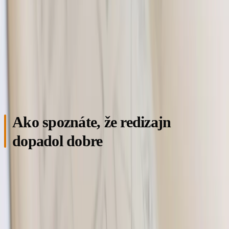
hrubý cenník služieb — aj keď len rozsahy „od–do".
Zákazníci chcú vedieť, na akú úroveň cien sa pripraviť. Po
štvrté, päť až desať kvalitných fotografií vašej prevádzky,
tímu alebo realizácií. Nemusia byť od profesionála —
telefón s dobrým svetlom stačí.
Ako spoznáte, že redizajn
dopadol dobre
Po troch mesiacoch od spustenia sa pozrite na štyri
merateľné veci. Stránka sa načítava pod 1,5 sekundy na
mobile (PageSpeed test, mobilné pripojenie). Počet impresií
v Google Search Console na lokálne kľúčové slová