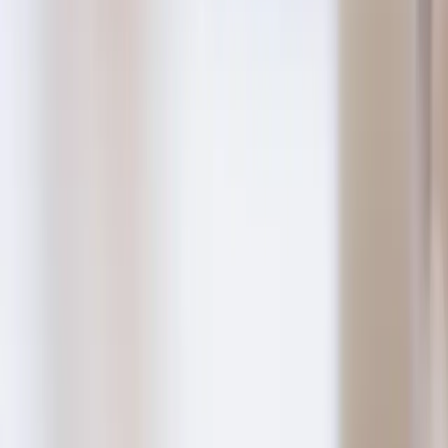
Karol Billik
30. mája 2026
Foto:
Brands&People
/
Unsplash
Obsah článku
Obsah článku
Kedy má redizajn webu v Nitre zmysel — a kedy stačí oprava
Postup krok za krokom
Čo si pripraviť pred prvým hovorom (a ušetriť 200 €+ na
hodinovkách)
Ako spoznáte, že redizajn dopadol dobre
Najjednoduchší ďalší krok
znie ako veľký projekt — a
REDIZAJN WEBU V NITRE
často je. Ale podľa toho, či máte web na šablóne v