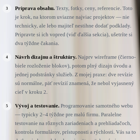
Príprava obsahu.
Texty, fotky, ceny, referencie. Toto
je krok, na ktorom uviazne najviac projektov — nie
technicky, ale lebo majiteľ nestihne dodať podklady.
Pripravte si ich vopred (viď ďalšia sekcia), ušetríte si
dva týždne čakania.
Návrh dizajnu a štruktúry.
Najprv wireframe (čierno-
biele rozloženie blokov), potom plný dizajn úvodu a
jednej podstránky služieb. Z mojej praxe: dve revízie
sú normálne, päť revízií znamená, že nebol vyjasnený
cieľ v kroku 2.
Vývoj a testovanie.
Programovanie samotného webu
— typicky 2–4 týždne pre malú firmu. Paralelne
testovanie na rôznych zariadeniach a prehliadačoch,
kontrola formulárov, prístupnosti a rýchlosti. Vás sa to