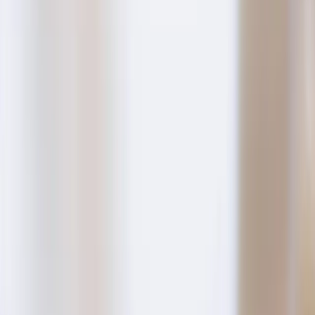
WordPresse alebo statickú stránku na mieru, sa zásah
pohybuje od pár hodín úprav po trojmesačný projekt s
novou doménou. Ak chcete vopred vedieť, čo vás čaká,
tu je postup, ktorý reálne funguje, a podklady, ktoré sa
od vás budú pýtať tak či tak. Lepšie ich pripraviť skôr
než pri telefonáte za hodinovku.
Píšem to z pozície freelance vývojára, ktorý robí webové
projekty pre malé firmy a živnostníkov v Nitre a okolí.
Nehovorím o žiadnom konkrétnom klientovi — píšem o
vzore, ktorý sa opakuje. Niektoré veci sú totožné pre
kaviareň, autoservis aj advokátsku kanceláriu. Iné sú
špecifické a tie si rozoberieme až pri prvom hovore.