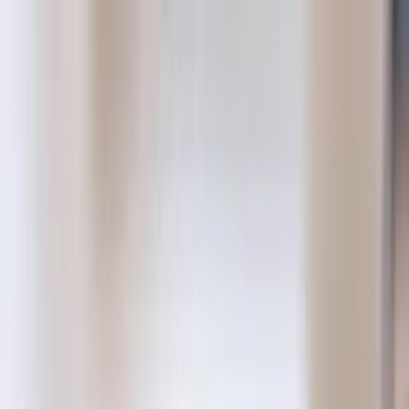
karchi.
karchi.
Služby
Služby
Blog
Blog
Cenník
Cenník
O mne
O mne
Spolupracovať
Domov
/
Blog
/
Redizajn webu v Nitre: postup krok za krokom a čo si
pripraviť vopred
Návody
•
6 min
čítania
Redizajn webu v Nitre: postup krok za
krokom a čo si pripraviť vopred
Sedem krokov, ktorými prejde každý poctivý redizajn — a štyri
veci, ktoré si pripravte pred prvým hovorom s vývojárom, aby ste
neplatili hodinovku za to, čo si môžete vybaviť sami.
KB