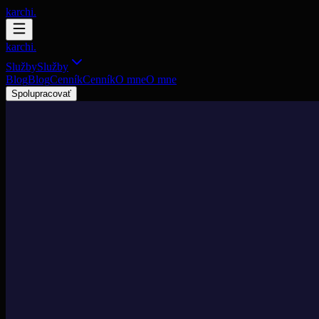
karchi.
karchi.
Služby
Služby
Blog
Blog
Cenník
Cenník
O mne
O mne
Spolupracovať