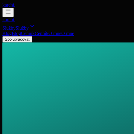
karchi.
karchi.
Služby
Služby
Blog
Blog
Cenník
Cenník
O mne
O mne
Spolupracovať