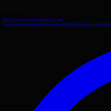
Máte
niečo
na
mysli?
Služby
Projekty
Blog
Cenník
FAQ
O mne
Tvorba webov
E-shopy
Webové aplikácie
Mobilné appky
AI integrácie
Vyberte si spôsob kontaktu: