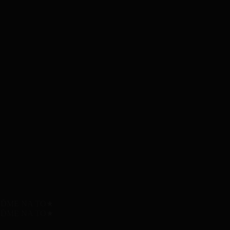
ĎME NA TO
★
ĎME NA TO
★